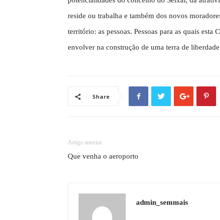
potencialidades do concelho do Seixal, da atrati
reside ou trabalha e também dos novos moradores
território: as pessoas. Pessoas para as quais est
envolver na construção de uma terra de liberdade
Share
Artigo anterior
Que venha o aeroporto
admin_semmais