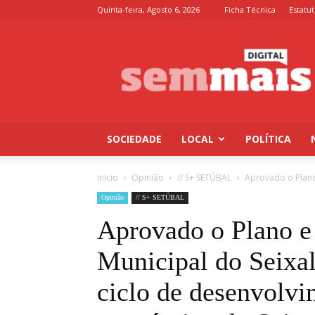
Quinta-feira, Agosto 6, 2026
Ficha Técnica
Estatut
Jornal
Semmais
SOCIEDADE
LOCAL
POLÍTICA
Inicio
Opinião
// S+ SETÚBAL
Aprovado o Plano
Opinião
// S+ SETÚBAL
Aprovado o Plano 
Municipal do Seixa
ciclo de desenvolvi