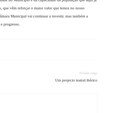
vidade do Município e da capacidade da população que aqui já
, que vêm reforçar o maior valor que temos no nosso
a Câmara Municipal vai continuar a investir, mas também a
 e progresso.
Próximo artigo
Um projecto teatral ibérico