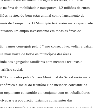
da rede de abastecimento de água e no reforço do novo
s na área da mobilidade e transportes; 1,2 milhões de euros
milhões na área do bem-estar animal com o lançamento do
nimais de Companhia. O Município terá assim mais capacidade
ecutando um amplo investimento em todas as áreas de
 vamos conseguir pelo 5.º ano consecutivo, voltar a baixar
água mais baixa de todos os municípios das áreas
 ainda aos agregados familiares com menores recursos o
arifário social.
020 aprovadas pela Câmara Municipal do Seixal serão mais
onómico e social do território e de melhoria constante da
num orçamento construído em conjunto com os trabalhadores
, privadas e a população. Estamos conscientes das