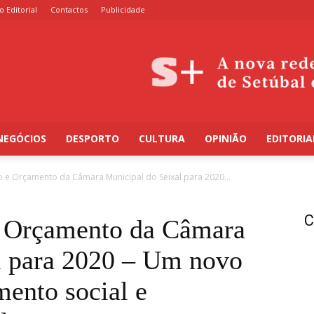
o Editorial
Contactos
Publicidade
NEGÓCIOS
DESPORTO
CULTURA
OPINIÃO
EDITORIA
 e Orçamento da Câmara Municipal do Seixal para 2020...
C
e Orçamento da Câmara
l para 2020 – Um novo
mento social e