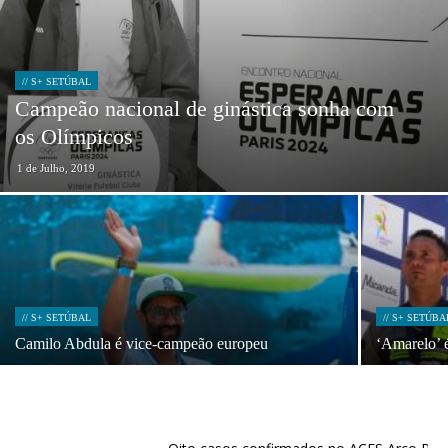
// S+ SETÚBAL
Campeão nacional de ginástica sonha com
os Olímpicos
1 de Julho, 2019
// S+ SETÚBAL
// S+ SETÚBA
Camilo Abdula é vice-campeão europeu
‘Amarelo’ 